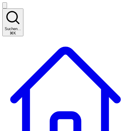
Suchen...
⌘K