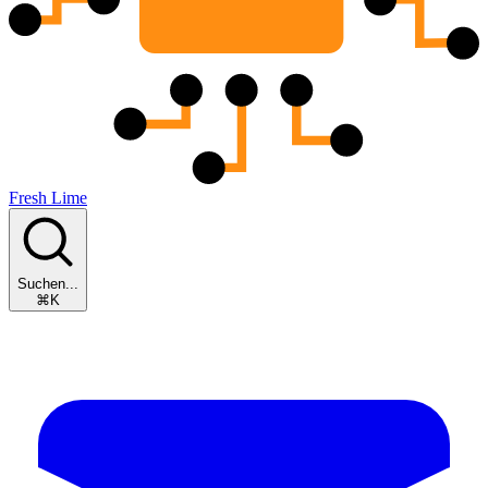
Fresh Lime
Suchen...
⌘K