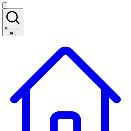
Suchen...
⌘K