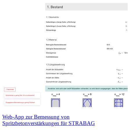
Web-App zur Bemessung von
Spritzbetonverstärkungen für STRABAG