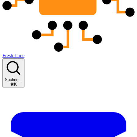
Fresh Lime
Suchen...
⌘K