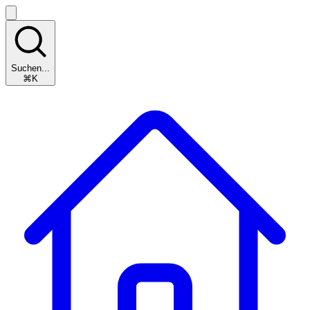
Suchen...
⌘K