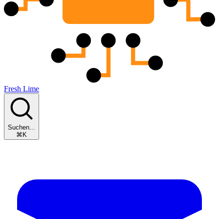
Fresh Lime
Suchen...
⌘K